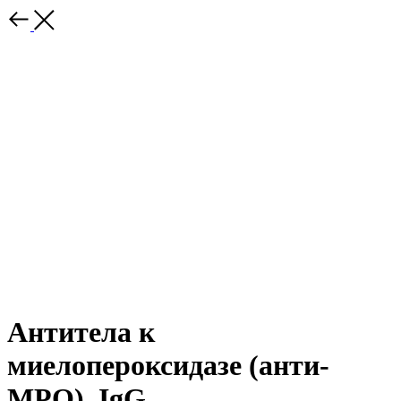
Антитела к
миелопероксидазе (анти-
МРО), IgG