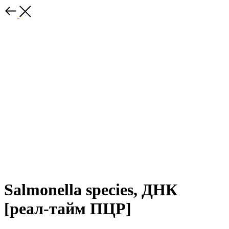
Salmonella species, ДНК
[реал-тайм ПЦР]