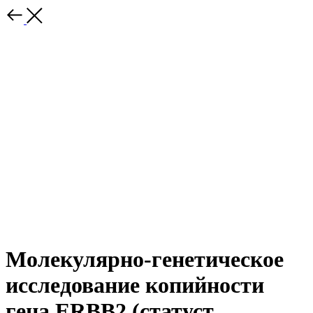
Молекулярно-генетическое
исследование копийности
гена ERBB2 (статуст