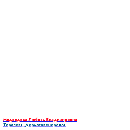
Медведева Любовь Владимировна
Терапевт, Дерматовенеролог