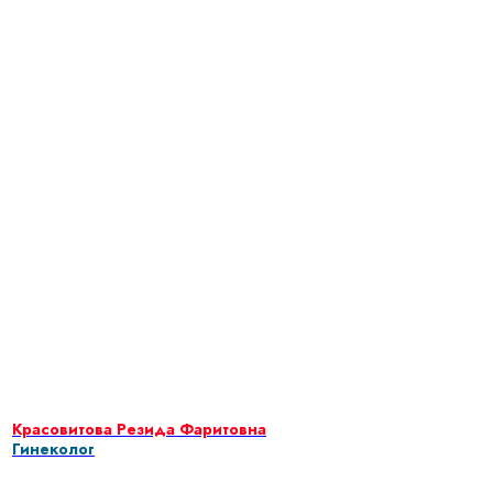
Красовитова Резида Фаритовна
Гинеколог