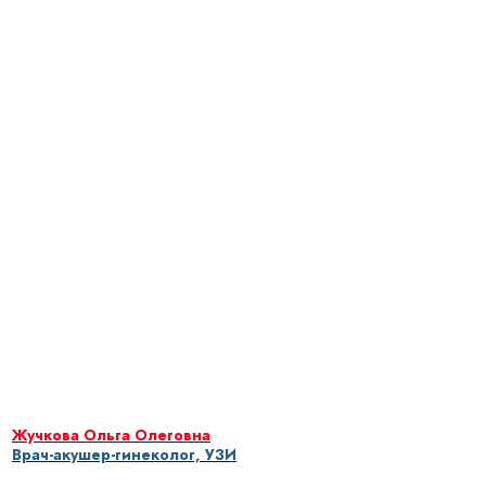
Жучкова Ольга Олеговна
Врач-акушер-гинеколог, УЗИ