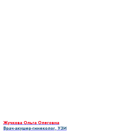
Жучкова Ольга Олеговна
Врач-акушер-гинеколог, УЗИ