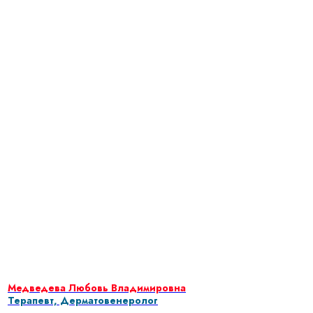
Медведева Любовь Владимировна
Терапевт, Дерматовенеролог