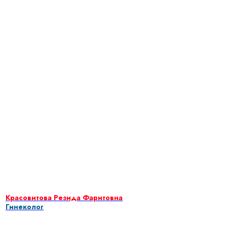
Красовитова Резида Фаритовна
Гинеколог